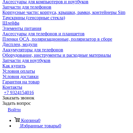
Аксессуары для компьютеров и ноутбуков
Запчасти для телефонов
Корпусные части: корпуса, крышки, рамки, контейнеры Sim
Тачскрины (сенсорные стекла)
Шлейфа
Элементы питания
Аксессуары для телефонов и планшетов
Пленки ОСА, поляризационные, поляризатор в сборе
Дисплеи, модули
Аккумуляторы для телефонов
Оборудование, инструменты и расходные материалы
Запчасти для ноутбуков
Как купить
Условия оплаты
Условия доставки
Гарантия на товар
Контакты
+7 9324154016
Заказать звонок
Задать вопрос
Войти
Корзина
0
Избранные товары
0