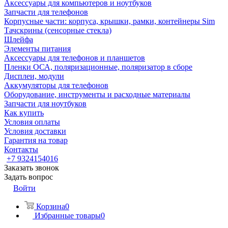
Аксессуары для компьютеров и ноутбуков
Запчасти для телефонов
Корпусные части: корпуса, крышки, рамки, контейнеры Sim
Тачскрины (сенсорные стекла)
Шлейфа
Элементы питания
Аксессуары для телефонов и планшетов
Пленки ОСА, поляризационные, поляризатор в сборе
Дисплеи, модули
Аккумуляторы для телефонов
Оборудование, инструменты и расходные материалы
Запчасти для ноутбуков
Как купить
Условия оплаты
Условия доставки
Гарантия на товар
Контакты
+7 9324154016
Заказать звонок
Задать вопрос
Войти
Корзина
0
Избранные товары
0